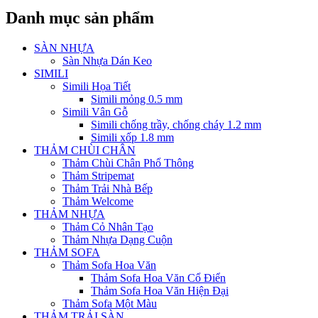
Danh mục sản phẩm
SÀN NHỰA
Sàn Nhựa Dán Keo
SIMILI
Simili Họa Tiết
Simili mỏng 0.5 mm
Simili Vân Gỗ
Simili chống trầy, chống cháy 1.2 mm
Simili xốp 1.8 mm
THẢM CHÙI CHÂN
Thảm Chùi Chân Phổ Thông
Thảm Stripemat
Thảm Trải Nhà Bếp
Thảm Welcome
THẢM NHỰA
Thảm Cỏ Nhân Tạo
Thảm Nhựa Dạng Cuộn
THẢM SOFA
Thảm Sofa Hoa Văn
Thảm Sofa Hoa Văn Cổ Điển
Thảm Sofa Hoa Văn Hiện Đại
Thảm Sofa Một Màu
THẢM TRẢI SÀN