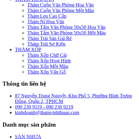
Thảm Cuộn Văn Phòng Hoa Văn
Thảm Cuộn Văn Phòng Một Màu
Thảm Len Cao Cấp
Thảm Nỉ Hoa Văn
Thảm Tấm Văn Phòng 50x50 Hoa Văn
Thảm Tấm Văn Phòng 50x50 Một Màu
Thảm Trải Sàn Giá Rẻ
Thảm Trải Sự Kiện
THẢM XỐP
Thảm Xốp Chữ Cái
Thảm Xốp Hoạt Hình
Thảm Xốp Một Màu
Thảm Xốp Vân Gỗ
Thông tin liên hệ
87 Nguyễn Trung Nguyệt, Khu Phố 5, Phường Bình Trưng
Đông, Quận 2, TPHCM
090 230 9119 - 090 230 9219
kinhdoanh@thamvinhthuan.com
Danh mục sản phẩm
SÀN NHỰA