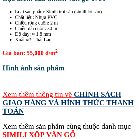
Loại sản phẩm: Simili trải sàn (simili lót sàn)
Chất liệu: Nhựa PVC
Chiều rộng cuộn: 2 m
Chiều dài cuộn: 30 m
Độ dày: ≈ 1.8 mm
Xuất xứ: Thái Lan
2
Giá bán: 55,000 đ/m
Hình ảnh sản phẩm
Xem thêm thông tin về
CHÍNH SÁCH
GIAO HÀNG VÀ HÌNH THỨC THANH
TOÁN
Xem thêm sản phẩm cùng thuộc danh mục
SIMILI XỐP VÂN GỖ