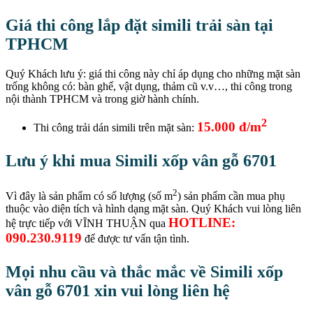
Giá thi công lắp đặt simili trải sàn tại
TPHCM
Quý Khách lưu ý: giá thi công này chỉ áp dụng cho những mặt sàn
trống không có: bàn ghế, vật dụng, thảm cũ v.v…, thi công trong
nội thành TPHCM và trong giờ hành chính.
2
15.000 đ/m
Thi công trải dán simili trên mặt sàn:
Lưu ý khi mua Simili xốp vân gỗ 6701
2
Vì đây là sản phẩm có số lượng (số m
) sản phẩm cần mua phụ
thuộc vào diện tích và hình dạng mặt sàn. Quý Khách vui lòng liên
HOTLINE:
hệ trực tiếp với VĨNH THUẬN qua
090.230.9119
để được tư vấn tận tình.
Mọi nhu cầu và thắc mắc về Simili xốp
vân gỗ 6701 xin vui lòng liên hệ