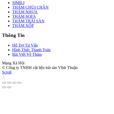
SIMILI
THẢM CHÙI CHÂN
THẢM NHỰA
THẢM SOFA
THẢM TRẢI SÀN
THẢM XỐP
Thông Tin
Hỗ Trợ Tư Vấn
Hình Thức Thanh Toán
Bài Viết Về Thảm
Mạng Xã Hội
© Công ty TNHH vật liệu trải sàn Vĩnh Thuận
Scroll
X