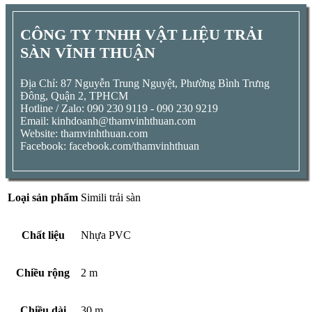
CÔNG TY TNHH VẬT LIỆU TRẢI
SÀN VĨNH THUẬN
Địa Chỉ: 87 Nguyễn Trung Nguyệt, Phường Bình Trưng
Đông, Quận 2, TPHCM
Hotline / Zalo: 090 230 9119 - 090 230 9219
Email: kinhdoanh@thamvinhthuan.com
Website: thamvinhthuan.com
Facebook: facebook.com/thamvinhthuan
Loại sản phẩm
Simili trải sàn
Chất liệu
Nhựa PVC
Chiều rộng
2 m
Chiều dài
30 m