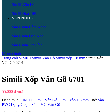
Simili Vân Đá
Simili Họa Tiết
SÀN NHỰA
Sàn Nhựa Hèm Khóa
Sàn Nhựa Dán Keo
Sàn Nhựa Tự Dính
Menu chính
Trang chủ
SIMILI
Simili Vân Gỗ
Simili xốp 1.8 mm
Simili Xốp
Vân Gỗ 6701
Simili Xốp Vân Gỗ 6701
55,000
₫
/m2
Danh mục:
SIMILI
,
Simili Vân Gỗ
,
Simili xốp 1.8 mm
Thẻ:
Sàn
PVC Dạng Cuộn
,
Sàn PVC Vân Gỗ