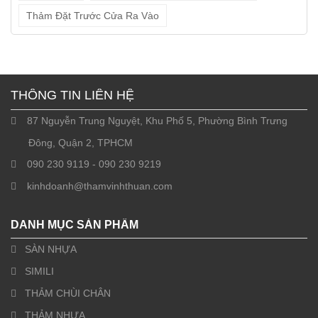
Thảm Đặt Trước Cửa Ra Vào
THÔNG TIN LIÊN HỆ
87 Nguyễn Trung Nguyệt, Khu Phố 5, Phường Bình Trưng
Đông, Quận 2, TPHCM
090 230 9119 - 090 230 9219
kinhdoanh@thamvinhthuan.com
DANH MỤC SẢN PHẨM
SÀN NHỰA
SIMILI
THẢM CHÙI CHÂN
THẢM NHỰA