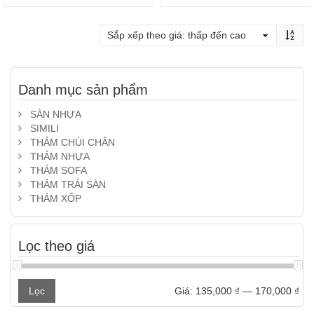
Danh mục sản phẩm
SÀN NHỰA
SIMILI
THẢM CHÙI CHÂN
THẢM NHỰA
THẢM SOFA
THẢM TRẢI SÀN
THẢM XỐP
Lọc theo giá
Gi
Gi
Lọc
Giá:
135,000 ₫
—
170,000 ₫
tối
tối