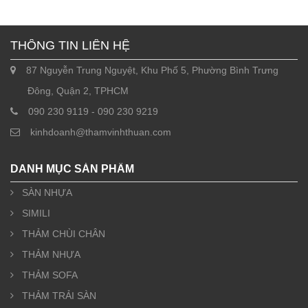
THÔNG TIN LIÊN HỆ
87 Nguyễn Trung Nguyệt, Khu Phố 5, Phường Bình Trưng
Đông, Quận 2, TPHCM
090 230 9119 - 090 230 9219
kinhdoanh@thamvinhthuan.com
DANH MỤC SẢN PHẨM
SÀN NHỰA
SIMILI
THẢM CHÙI CHÂN
THẢM NHỰA
THẢM SOFA
THẢM TRẢI SÀN