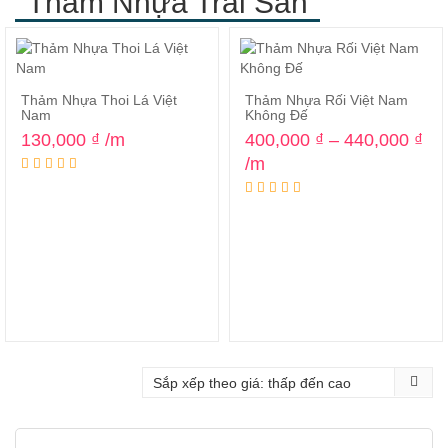
Thảm Nhựa Trải Sàn
Thảm Nhựa Thoi Lá Việt
Thảm Nhựa Rối Việt Nam
Nam
Không Đế
Kh
130,000
₫
/m
400,000
₫
–
440,000
₫
giá
/m
từ
40
đế
44