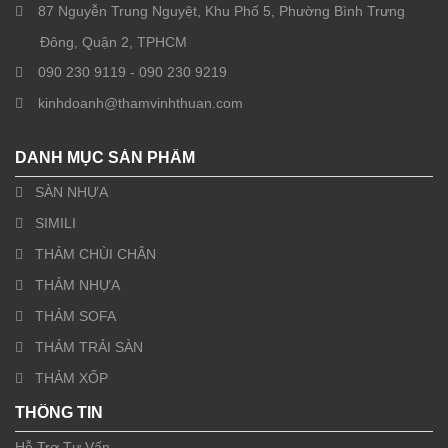
87 Nguyễn Trung Nguyệt, Khu Phố 5, Phường Bình Trưng
Đông, Quận 2, TPHCM
090 230 9119 - 090 230 9219
kinhdoanh@thamvinhthuan.com
DANH MỤC SẢN PHẨM
SÀN NHỰA
SIMILI
THẢM CHÙI CHÂN
THẢM NHỰA
THẢM SOFA
THẢM TRẢI SÀN
THẢM XỐP
THÔNG TIN
Hỗ Trợ Tư Vấn